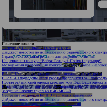
Последние новости
Экскурсія ў Нацыянальны мастацкі музей
Дайджест новостей по использованию радиочастотного спектра
Страны РСС обсудили решения для цифрового вещания
Нацыянальны конкурс “Вобраз Беларусі. Позірк і адкрыццё”
Молодежный профсоюзный конкурс эскизов муралов «Человек
БелГИЭ приглашает в команду кладовщика!
В БелГИЭ состоялся конкурс профессионального мастерства
В БелГИЭ подведены итоги работы предприятия за 1 полугодие
Портал рейтинговой оценки качество-услуг.бел. Ваша оценка 
Качество связи под контролем. Специалисты «БелГИЭ» дежурят
Заседание Рабочих групп 4A и 4С МСЭ-R
Сустрэчы з ветэранамі БелДІЭ ў абласных аддзяленнях
Дайджест новостей по использованию радиочастотного спектра
Заслуженные награды работникам предприятия