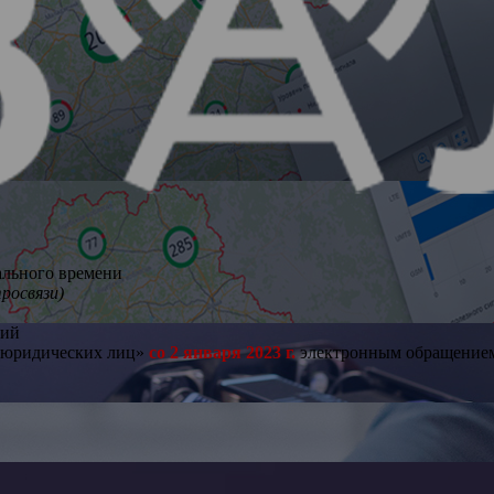
ального времени
росвязи)
ний
и юридических лиц»
со 2 января 2023 г.
электронным обращением 