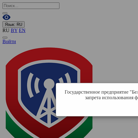
Язык:
RU
RU
BY
EN
Войти
Государственное предприятие "Бе
запрета использования ф