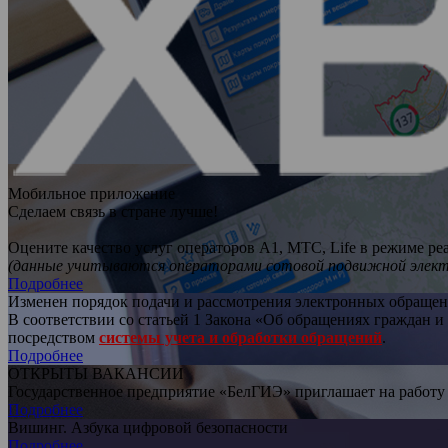
Мобильное приложение
Сделаем связь в стране лучше!
Оцените качество услуг операторов A1, МТС, Life в режиме ре
(данные учитываются операторами сотовой подвижной элект
Подробнее
Изменен порядок подачи и рассмотрения электронных обраще
В соответствии со статьей 1 Закона «Об обращениях граждан 
посредством
системы учета и обработки обращений
.
Подробнее
ОТКРЫТЫ ВАКАНСИИ
Государственное предприятие «БелГИЭ» приглашает на работу
Подробнее
Вишинг. Азбука цифровой безопасности
Подробнее