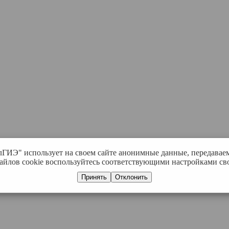
лГИЭ" использует на своем сайте анонимные данные, передавае
айлов cookie воспользуйтесь соответствующими настройками сво
Принять
Отклонить