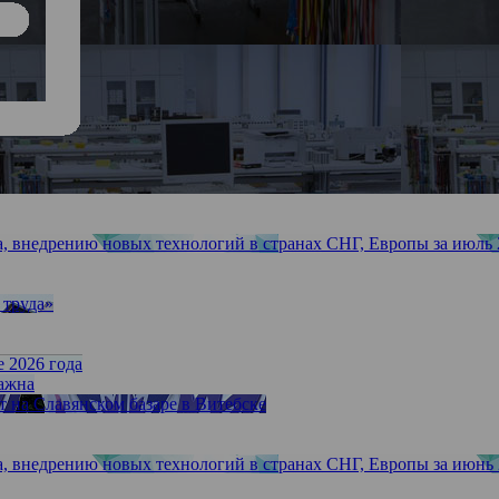
, внедрению новых технологий в странах СНГ, Европы за июль 2
 труда»
 2026 года
важна
 на Славянском базаре в Витебске
, внедрению новых технологий в странах СНГ, Европы за июнь 2