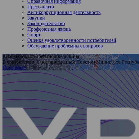
Справочная информация
Пресс-центр
Антикоррупционная деятельность
Закупки
Законодательство
Профсоюзная жизнь
Спорт
Оценка удовлетворенности потребителей
Обсуждение проблемных вопросов
Размер базовой арендной величины
В соответствии с постановлением Советом Министров Республи
Подробнее