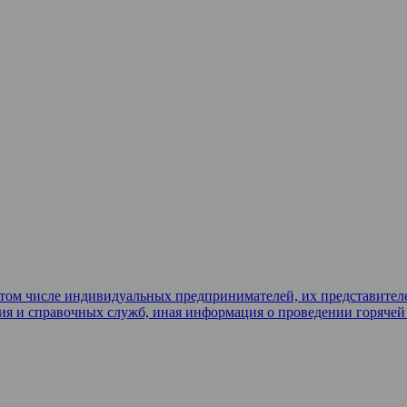
в том числе индивидуальных предпринимателей, их представител
ия и справочных служб, иная информация о проведении горяче