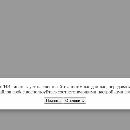
лГИЭ" использует на своем сайте анонимные данные, передавае
айлов cookie воспользуйтесь соответствующими настройками сво
Принять
Отклонить