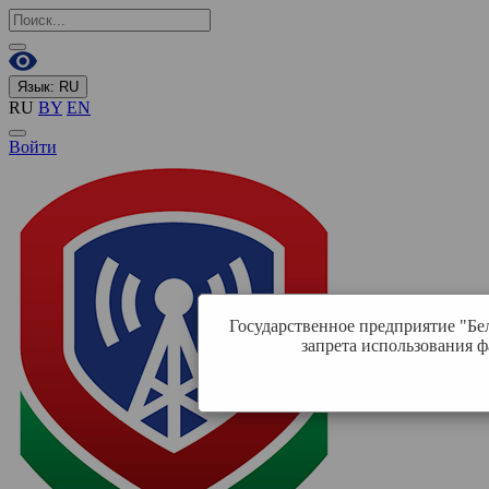
Язык:
RU
RU
BY
EN
Войти
Государственное предприятие "Бе
запрета использования ф