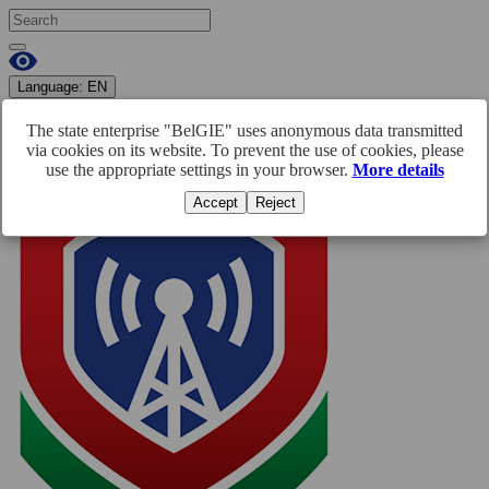
Language:
EN
RU
BY
EN
The state enterprise "BelGIE" uses anonymous data transmitted
Enter
Registration
via cookies on its website. To prevent the use of cookies, please
use the appropriate settings in your browser.
More details
Accept
Reject