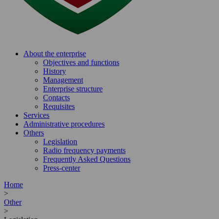
About the enterprise
Objectives and functions
History
Management
Enterprise structure
Contacts
Requisites
Services
Administrative procedures
Others
Legislation
Radio frequency payments
Frequently Asked Questions
Press-center
Home
>
Other
>