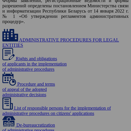
Формы заявлений, регистрационные ведомости и формы
разрешений определены постановлением Министерства связи
и информатизации Республики Беларусь от 14 января 2022 г.
№ 1 «Об утверждении регламентов административных
процедур».
ADMINISTRATIVE PROCEDURES FOR LEGAL
ENTITIES
Rights and obligations
of applicants in the implementation
of administrative procedures
Procedure and terms
of appeal of the adopted
administrative decisions
List of responsible persons for the implementation of
administrative procedures on citizens' applications
De-bureaucratization
of administrative procedures