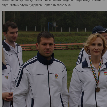
великолепному выступлению начальника отдела радиовещательной и
спутниковых служб Дударева Сергея Витальевича.