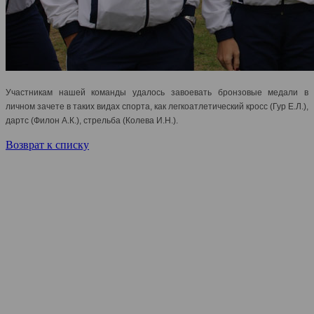
Участникам нашей команды удалось завоевать бронзовые медали в
личном зачете в таких видах спорта, как легкоатлетический кросс (Гур Е.Л.),
дартс (Филон А.К.), стрельба (Колева И.Н.).
Возврат к списку