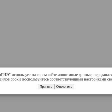
лГИЭ" использует на своем сайте анонимные данные, передавае
айлов cookie воспользуйтесь соответствующими настройками сво
Принять
Отклонить