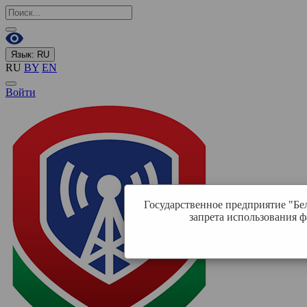
Язык:
RU
RU
BY
EN
Войти
Государственное предприятие "Бе
запрета использования ф