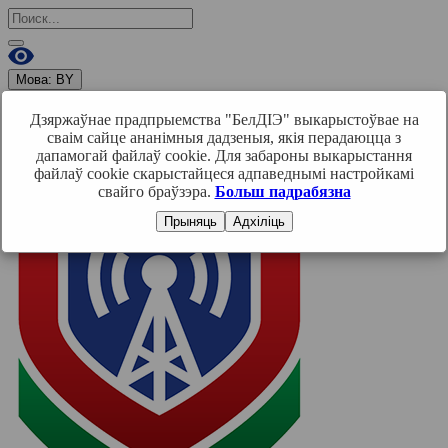
Мова:
BY
RU
BY
EN
Дзяржаўнае прадпрыемства "БелДІЭ" выкарыстоўвае на
Увайсці
сваім сайце ананімныя дадзеныя, якія перадаюцца з
дапамогай файлаў cookie. Для забароны выкарыстання
файлаў cookie скарыстайцеся адпаведнымі настройкамі
свайго браўзэра.
Больш падрабязна
Прыняць
Адхіліць