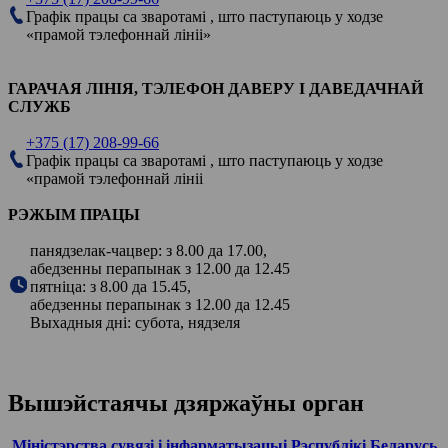
Графік працы са зваротамі , што паступаюць у ходзе
«прамой тэлефоннай лініі»
ГАРАЧАЯ ЛІНІЯ, ТЭЛЕФОН ДАВЕРУ І ДАВЕДАЧНАЙ
СЛУЖБ
+375 (17) 208-99-66
Графік працы са зваротамі , што паступаюць у ходзе
«прамой тэлефоннай лініі
РЭЖЫМ ПРАЦЫ
панядзелак-чацвер: з 8.00 да 17.00,
абедзенны перапынак з 12.00 да 12.45
пятніца: з 8.00 да 15.45,
абедзенны перапынак з 12.00 да 12.45
Выхадныя дні: субота, нядзеля
Вышэйстаячы дзяржаўны орган
Міністэрства сувязі і інфарматызацыі Рэспублікі Беларусь