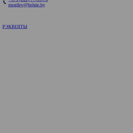
mogilev@belgie.by
РЭКВІЗІТЫ