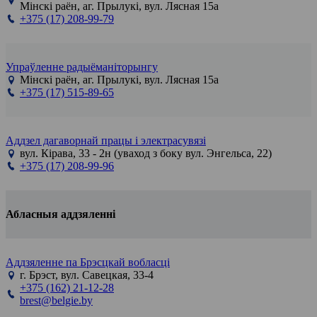
Мінскі раён, аг. Прылукі, вул. Лясная 15а
+375 (17) 208-99-79
Упраўленне радыёманіторынгу
Мінскі раён, аг. Прылукі, вул. Лясная 15а
+375 (17) 515-89-65
Аддзел дагаворнай працы і электрасувязі
вул. Кірава, 33 - 2н (уваход з боку вул. Энгельса, 22)
+375 (17) 208-99-96
Абласныя аддзяленні
Аддзяленне па Брэсцкай вобласці
г. Брэст, вул. Савецкая, 33-4
+375 (162) 21-12-28
brest@belgie.by