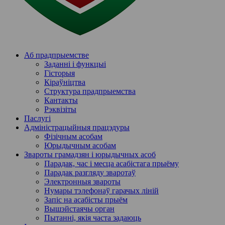
Аб прадпрыемстве
Заданні і функцыі
Гісторыя
Кіраўніцтва
Структура прадпрыемства
Кантакты
Рэквізіты
Паслугi
Адміністрацыйныя працэдуры
Фізічным асобам
Юрыдычным асобам
Звароты грамадзян і юрыдычных асоб
Парадак, час і месца асабістага прыёму
Парадак разгляду зваротаў
Электронныя звароты
Нумары тэлефонаў гарачых ліній
Запіс на асабісты прыём
Вышэйстаячы орган
Пытанні, якія часта задаюць