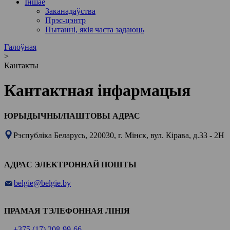
Іншае
Заканадаўства
Прэс-цэнтр
Пытанні, якія часта задаюць
Галоўная
>
Кантакты
Кантактная інфармацыя
ЮРЫДЫЧНЫ/ПАШТОВЫ АДРАС
Рэспубліка Беларусь, 220030, г. Мінск, вул. Кірава, д.33 - 2Н
АДРАC ЭЛЕКТРОННАЙ ПОШТЫ
belgie@belgie.by
ПРАМАЯ ТЭЛЕФОННАЯ ЛІНІЯ
+375 (17) 208-99-66