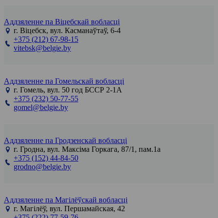
Аддзяленне па Віцебскай вобласці
г. Віцебск, вул. Касманаўтаў, 6-4
+375 (212) 67-98-15
vitebsk@belgie.by
Аддзяленне па Гомельскай вобласці
г. Гомель, вул. 50 год БССР 2-1А
+375 (232) 50-77-55
gomel@belgie.by
Аддзяленне па Гродзенскай вобласці
г. Гродна, вул. Максіма Горкага, 87/1, пам.1а
+375 (152) 44-84-50
grodno@belgie.by
Аддзяленне па Магілёўскай вобласці
г. Магілёў, вул. Першамайская, 42
+375 (222) 77-59-76