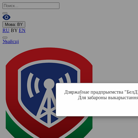
Мова:
BY
RU
BY
EN
Увайсці
Дзяржаўнае прадпрыемства "БелДІЭ
Для забароны выкарыстання 