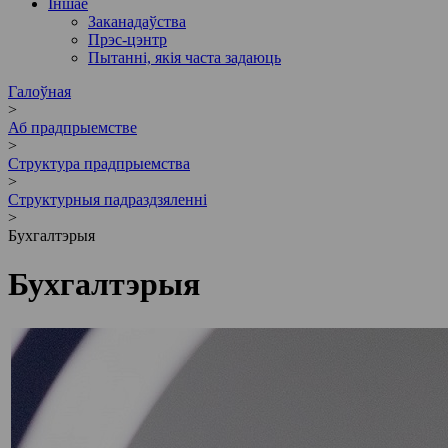
Іншае
Заканадаўства
Прэс-цэнтр
Пытанні, якія часта задаюць
Галоўная
>
Аб прадпрыемстве
>
Cтруктура прадпрыемства
>
Структурныя падраздзяленні
>
Бухгалтэрыя
Бухгалтэрыя