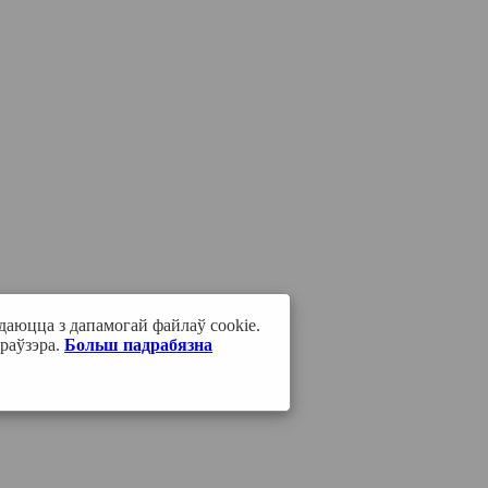
даюцца з дапамогай файлаў cookie.
раўзэра.
Больш падрабязна