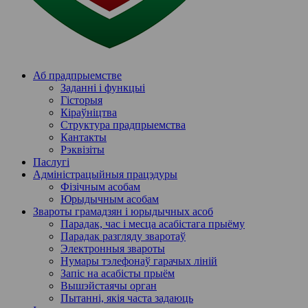
Аб прадпрыемстве
Заданні і функцыі
Гісторыя
Кіраўніцтва
Структура прадпрыемства
Кантакты
Рэквізіты
Паслугi
Адміністрацыйныя працэдуры
Фізічным асобам
Юрыдычным асобам
Звароты грамадзян і юрыдычных асоб
Парадак, час і месца асабістага прыёму
Парадак разгляду зваротаў
Электронныя звароты
Нумары тэлефонаў гарачых ліній
Запіс на асабісты прыём
Вышэйстаячы орган
Пытанні, якія часта задаюць