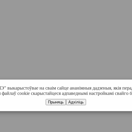
" выкарыстоўвае на сваім сайце ананімныя дадзеныя, якія пера
файлаў cookie скарыстайцеся адпаведнымі настройкамі свайго б
Прыняць
Адхіліць