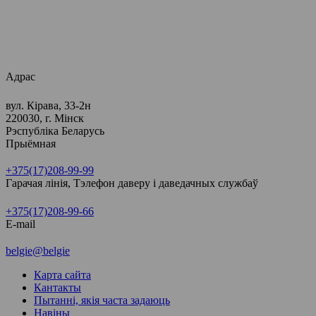
Адрас
вул. Кірава, 33-2н
220030, г. Мінск
Рэспубліка Беларусь
Прыёмная
+375(17)208-99-99
Гарачая лінія, Тэлефон даверу і даведачных службаў
+375(17)208-99-66
E-mail
belgie@belgie
Карта сайта
Кантакты
Пытанні, якія часта задаюць
Навіны