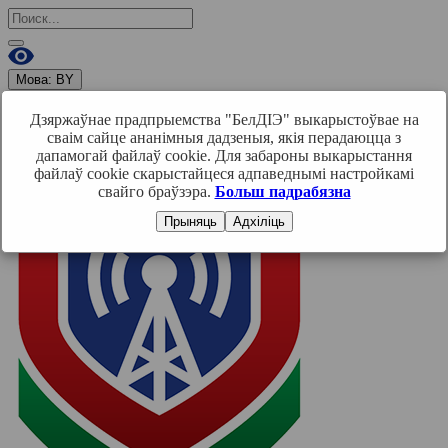
Мова:
BY
RU
BY
EN
Дзяржаўнае прадпрыемства "БелДІЭ" выкарыстоўвае на
Увайсці
сваім сайце ананімныя дадзеныя, якія перадаюцца з
дапамогай файлаў cookie. Для забароны выкарыстання
файлаў cookie скарыстайцеся адпаведнымі настройкамі
свайго браўзэра.
Больш падрабязна
Прыняць
Адхіліць