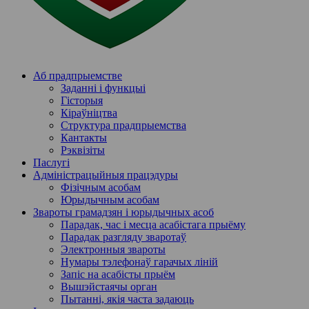
Аб прадпрыемстве
Заданні і функцыі
Гісторыя
Кіраўніцтва
Структура прадпрыемства
Кантакты
Рэквізіты
Паслугi
Адміністрацыйныя працэдуры
Фізічным асобам
Юрыдычным асобам
Звароты грамадзян і юрыдычных асоб
Парадак, час і месца асабістага прыёму
Парадак разгляду зваротаў
Электронныя звароты
Нумары тэлефонаў гарачых ліній
Запіс на асабісты прыём
Вышэйстаячы орган
Пытанні, якія часта задаюць