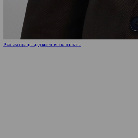
Рэжым працы аддзялення і кантакты