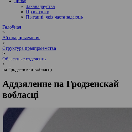
Іншае
Заканадаўства
Прэс-цэнтр
Пытанні, якія часта задаюць
Галоўная
>
Аб прадпрыемстве
>
Cтруктура прадпрыемства
>
Областные отделения
>
па Гродзенскай вобласці
Аддзяленне па Гродзенскай
вобласці