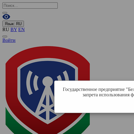
Язык:
RU
RU
BY
EN
Войти
Государственное предприятие "Бе
запрета использования ф