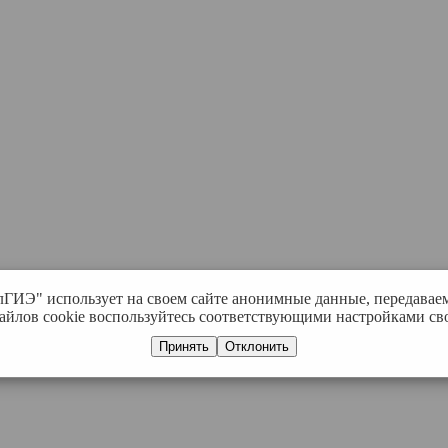
лГИЭ" использует на своем сайте анонимные данные, передавае
айлов cookie воспользуйтесь соответствующими настройками сво
Принять
Отклонить