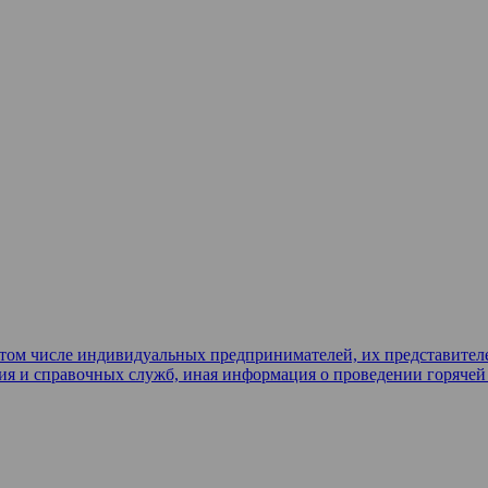
в том числе индивидуальных предпринимателей, их представител
ия и справочных служб, иная информация о проведении горяче