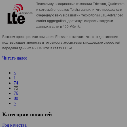
Телекоммуникационные компании Ericsson, Qualcomm
и сотовый оператор Telstra заявили, что преодолели
очередную веху в развитии технологии LTE-Advanced
carrier aggregation, достигнув скорости загрузки
данных в сети в 450 Мбит/с.
В своем пресс-релизе компания Ericsson отмечает, что это достижение
подтверждает зрелость и готовность экосистемы к поддержке скоростей
передачи данных 450 Мбит/с в сетях LTE-A.
Читать далее
<
1
74
75
76
80
>
Категории новостей
Год качества