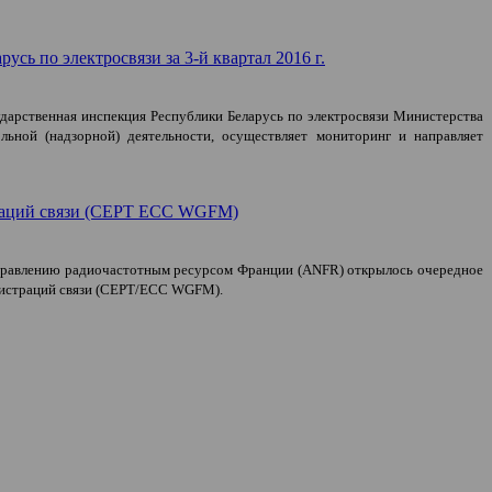
сь по электросвязи за 3-й квартал 2016 г.
дарственная инспекция Республики Беларусь по электросвязи Министерства
ьной (надзорной) деятельности, осуществляет мониторинг и направляет
траций связи (CEPT ECC WGFM)
 управлению радиочастотным ресурсом Франции (
ANFR
) открылось очередное
нистраций связи (CEPT/ECC WGFM).