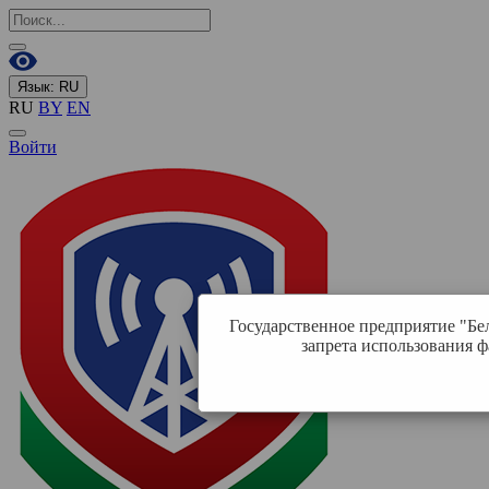
Язык:
RU
RU
BY
EN
Войти
Государственное предприятие "Бе
запрета использования ф