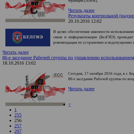
Франции (
ANFR
).
Читать далее
Результаты контрольной (надзор
20.10.2016 12:02
В целях обеспечения законности использован
связи и информатизации (БелГИЭ) проводит
рекомендации по устранению и недопущению не
Читать далее
86-е заседание Рабочей группы по управлению использовани
18.10.2016 13:02
Сегодня, 17 октября 2016 года, в г.
86-е заседание Рабочей группы по в
Читать далее
<
1
255
256
257
297