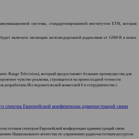
оммуникационной системы, стандартизированной институтом
ETSI
, которая
же будет включать эволюцию железнодорожной радиосвязи от
GSM
-
R
в новое
amic
Range
Television
), который предоставляет большие преимущества для
вероятное чувство реализма,
строящегося на превосходной точности
ла разработана Исследовательской комиссией 6 в сотрудничестве с
ого спектра Европейской конференции администраций связи
иочастотным спектром Европейской конференции администраций связи
лашению Национального агентства по управлению радиочастотным ресурсом