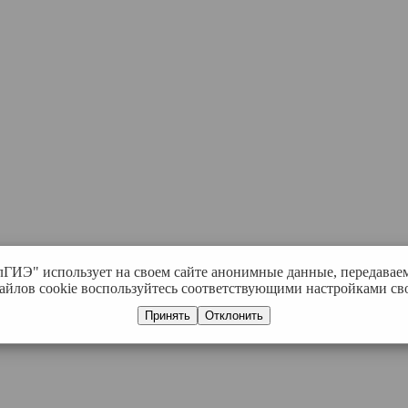
лГИЭ" использует на своем сайте анонимные данные, передавае
айлов cookie воспользуйтесь соответствующими настройками сво
Принять
Отклонить