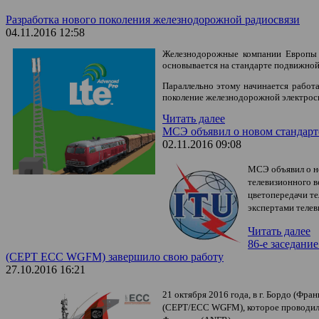
Разработка нового поколения железнодорожной радиосвязи
04.11.2016 12:58
Железнодорожные компании Европы 
основывается на стандарте подвижной
Параллельно этому начинается работ
поколение железнодорожной электросв
Читать далее
МСЭ объявил о новом стандарт
02.11.2016 09:08
МСЭ объявил о но
телевизионного в
цветопередачи те
экспертами телев
Читать далее
86-е заседани
(CEPT ECC WGFM) завершило свою работу
27.10.2016 16:21
21 октября 2016 года, в г. Бордо (Фра
(CEPT/ECC WGFM), которое проводило