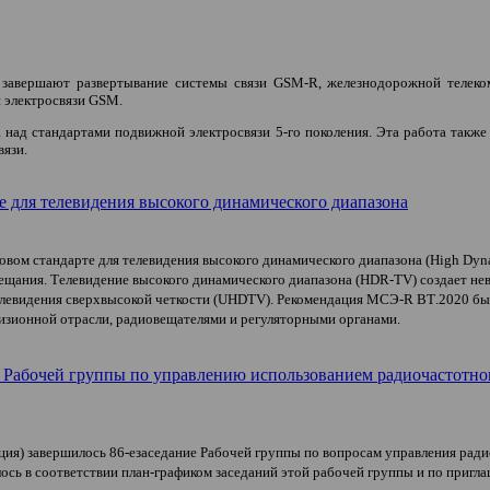
завершают развертывание системы связи
GSM
-
R
, железнодорожной телек
 электросвязи
GSM
.
а над стандартами подвижной электросвязи 5-го поколения. Эта работа так
язи.
е для телевидения высокого динамического диапазона
вом стандарте для телевидения высокого динамического диапазона (
High
Dyn
ещания. Телевидение высокого динамического диапазона (
HDR
-
TV
)
создает не
левидения сверхвысокой четкости (
UHDTV
). Рекомендация МСЭ-
R
BT
.2020 бы
изионной отрасли, радиовещателями и регуляторными органами.
е Рабочей группы по управлению использованием радиочастотн
нция) завершилось 86-е
заседание Рабочей группы по вопросам управления рад
сь в соответствии план-графиком заседаний этой рабочей группы и по приг