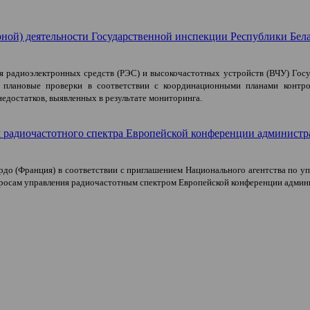
ной) деятельности Государственной инспекции Республики Белару
ия радиоэлектронных средств (РЭС) и высокочастотных устройств (ВЧУ) Госу
 плановые проверки в соответствии с координационными планами контрол
достатков, выявленных в результате мониторинга.
ем радиочастотного спектра Европейской конференции админис
 Бордо (Франция) в соответствии с приглашением Национального агентства по
опросам управления радиочастотным спектром Европейской конференции адми